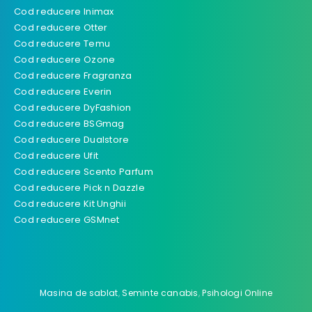
Cod reducere Inimax
Cod reducere Otter
Cod reducere Temu
Cod reducere Ozone
Cod reducere Fragranza
Cod reducere Everin
Cod reducere DyFashion
Cod reducere BSGmag
Cod reducere Dualstore
Cod reducere Ufit
Cod reducere Scento Parfum
Cod reducere Pick n Dazzle
Cod reducere Kit Unghii
Cod reducere GSMnet
Masina de sablat
,
Seminte canabis
,
Psihologi Online